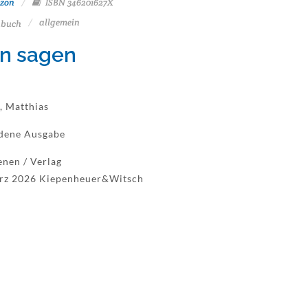
zon
ISBN 346201627X
allgemein
buch
n sagen
, Matthias
dene Ausgabe
enen / Verlag
rz 2026 Kiepenheuer&Witsch