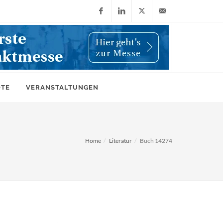
Facebook
LinkedIn
X
info@wiwi-
(Twitter)
online.de
OTE
VERANSTALTUNGEN
Home
Literatur
Buch 14274