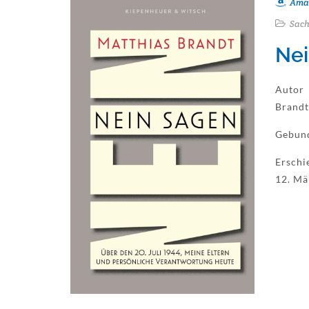
Ama
Sach
Nei
Autor
Brandt
Gebun
Erschi
12. Mä