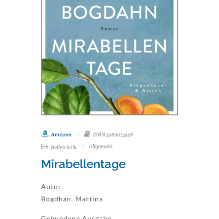
Amazon
ISBN 3462013548
allgemein
Belletristik
Mirabellentage
Autor
Bogdhan, Martina
Gebundene Ausgabe