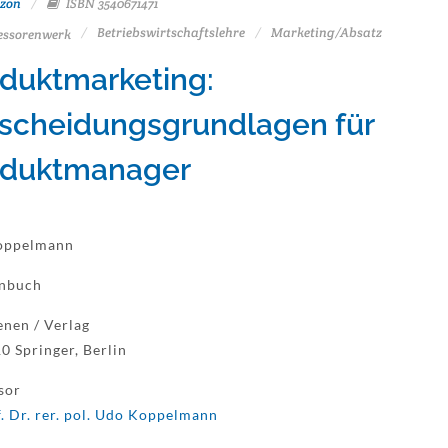
zon
ISBN 3540671471
Betriebswirtschaftslehre
Marketing/Absatz
essorenwerk
duktmarketing:
scheidungsgrundlagen für
oduktmanager
oppelmann
enbuch
enen / Verlag
0 Springer, Berlin
sor
. Dr. rer. pol. Udo Koppelmann