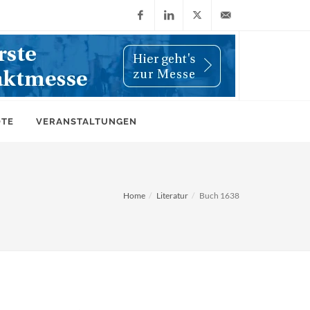
Facebook
LinkedIn
X
info@wiwi-
(Twitter)
online.de
OTE
VERANSTALTUNGEN
Home
Literatur
Buch 1638