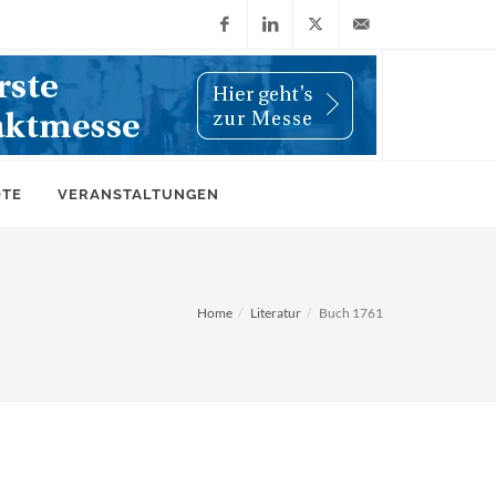
Facebook
LinkedIn
X
info@wiwi-
(Twitter)
online.de
OTE
VERANSTALTUNGEN
Home
Literatur
Buch 1761