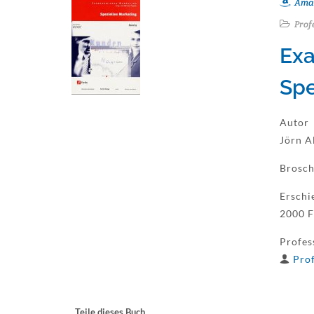
Ama
Prof
Exa
Spe
Autor
Jörn A
Brosch
Erschi
2000 F
Profes
Prof
Teile dieses Buch