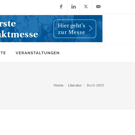
Facebook
LinkedIn
X
info@wiwi-
(Twitter)
online.de
OTE
VERANSTALTUNGEN
Home
Literatur
Buch 1805