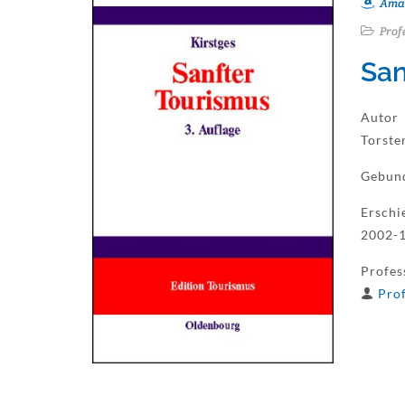
Ama
Prof
San
Autor
Torste
Gebun
Erschi
2002-
Profes
Prof