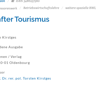
zon
ISBN 3486257560
Betriebswirtschaftslehre
weitere spezielle BWL
essorenwerk
fter Tourismus
n Kirstges
dene Ausgabe
enen / Verlag
10-01 Oldenbourg
sor
. Dr. rer. pol. Torsten Kirstges