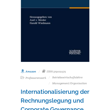
Amazon
ISBN 3791021575
Betriebswirtschaftslehre
Professorenwerk
Management/Organisation
Internationalisierung der
Rechnungslegung und
Corporate Governance