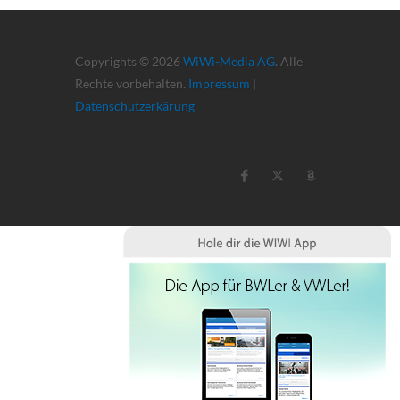
Copyrights © 2026
WiWi-Media AG
. Alle
Rechte vorbehalten.
Impressum
|
Datenschutzerkärung