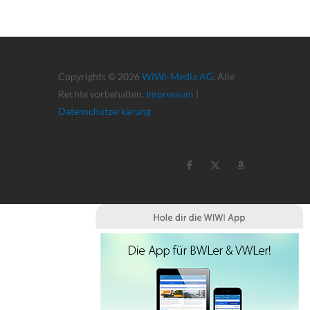
Copyrights © 2026
WiWi-Media AG
. Alle
Rechte vorbehalten.
Impressum
|
Datenschutzerkärung