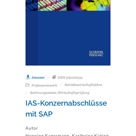
Amazon
ISBN 3791020234
Betriebswirtschaftslehre
Professorenwerk
Rechnungswesen/Wirtschaftsprüfung
IAS-Konzernabschlüsse
mit SAP
Autor
Henning Kagermann, Karlheinz Küting,