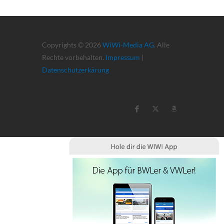
Copyrights © 2026
WiWi-Media AG
. Alle
Rechte vorbehalten.
Impressum
|
Datenschutzerkärung