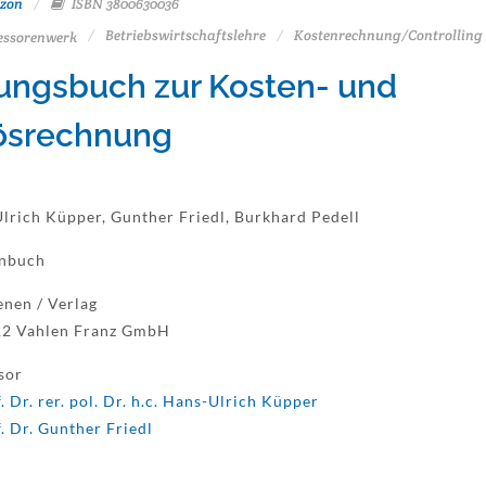
zon
ISBN 3800630036
Betriebswirtschaftslehre
Kostenrechnung/Controlling
essorenwerk
ngsbuch zur Kosten- und
ösrechnung
lrich Küpper, Gunther Friedl, Burkhard Pedell
enbuch
enen / Verlag
12 Vahlen Franz GmbH
sor
. Dr. rer. pol. Dr. h.c. Hans-Ulrich Küpper
. Dr. Gunther Friedl