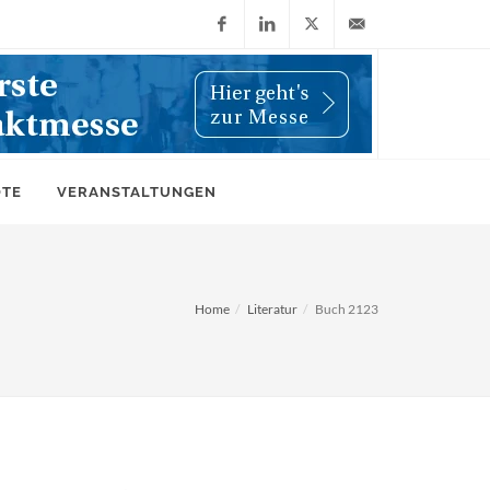
Facebook
LinkedIn
X
info@wiwi-
(Twitter)
online.de
OTE
VERANSTALTUNGEN
Home
Literatur
Buch 2123