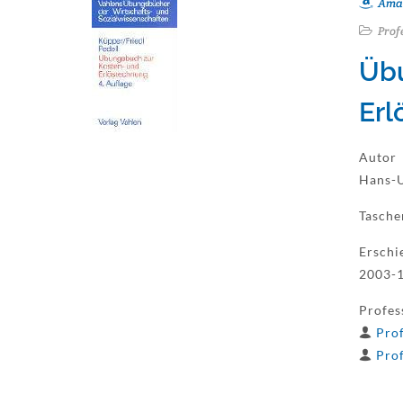
Ama
Prof
Übu
Erl
Autor
Hans-U
Tasch
Erschi
2003-
Profes
Prof
Prof