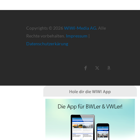
Copyrights © 2026
WiWi-Media AG
. Alle
Rechte vorbehalten.
Impressum
|
Datenschutzerkärung