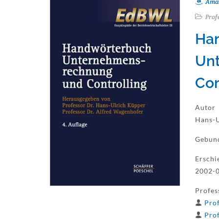
Ama
Prof
Ha
Un
Con
Autor
Hans-U
Gebun
Erschi
2002-0
Profes
Prof
Prof