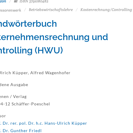
zon
ISBN 3791080482
Betriebswirtschaftslehre
Kostenrechnung/Controlling
essorenwerk
ndwörterbuch
ternehmensrechnung und
trolling (HWU)
lrich Küpper, Alfred Wagenhofer
dene Ausgabe
enen / Verlag
4-12 Schäffer-Poeschel
sor
. Dr. rer. pol. Dr. h.c. Hans-Ulrich Küpper
. Dr. Gunther Friedl