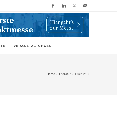
Facebook
LinkedIn
X
info@wiwi-
(Twitter)
online.de
OTE
VERANSTALTUNGEN
Home
Literatur
Buch 2130