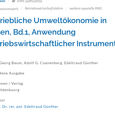
zon
ISBN 3486246755
Betriebswirtschaftslehre
weitere spezielle BWL
essorenwerk
riebliche Umweltökonomie in
len, Bd.1, Anwendung
riebswirtschaftlicher Instrumen
Georg Baum, Adolf G. Coenenberg, Edeltraud Günther
dene Ausgabe
enen / Verlag
Oldenbourg
sor
. Dr. rer. pol. Edeltraud Günther