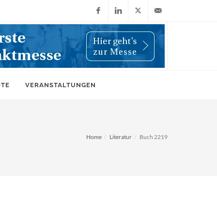
Facebook
LinkedIn
X
info@wiwi-
(Twitter)
online.de
OTE
VERANSTALTUNGEN
Home
Literatur
Buch 2219