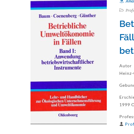
Ama
Prof
Bet
Fäl
bet
Autor
Heinz-
Gebun
Erschi
1999 
Profes
Prof