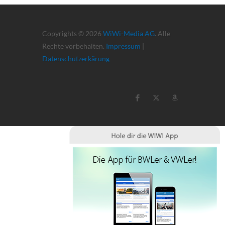
Copyrights © 2026
WiWi-Media AG
. Alle
Rechte vorbehalten.
Impressum
|
Datenschutzerkärung