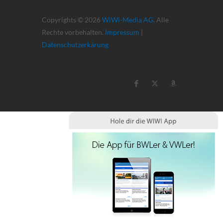
Copyrights © 2026
WiWi-Media AG
. Alle
Rechte vorbehalten.
Impressum
|
Datenschutzerkärung