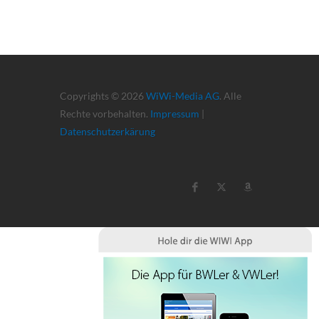
Copyrights © 2026
WiWi-Media AG
. Alle
Rechte vorbehalten.
Impressum
|
Datenschutzerkärung