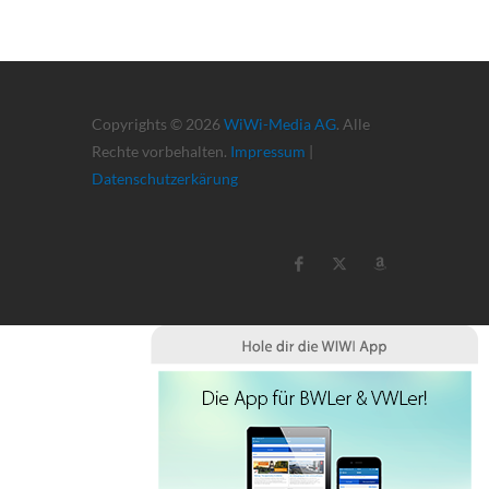
Copyrights © 2026
WiWi-Media AG
. Alle
Rechte vorbehalten.
Impressum
|
Datenschutzerkärung