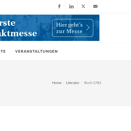
Facebook
LinkedIn
X
info@wiwi-
(Twitter)
online.de
OTE
VERANSTALTUNGEN
Home
Literatur
Buch 2782