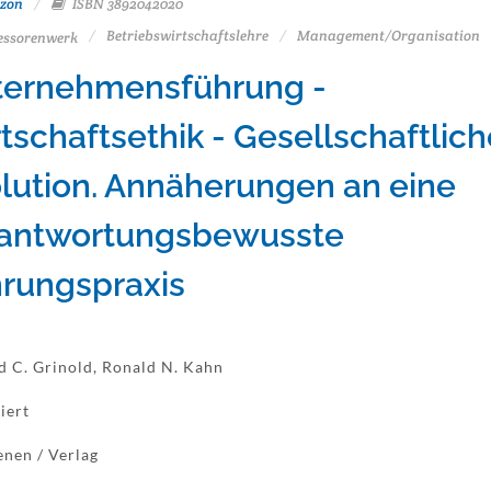
zon
ISBN 3892042020
Betriebswirtschaftslehre
Management/Organisation
essorenwerk
ternehmensführung -
tschaftsethik - Gesellschaftlich
lution. Annäherungen an eine
rantwortungsbewusste
rungspraxis
d C. Grinold, Ronald N. Kahn
iert
enen / Verlag