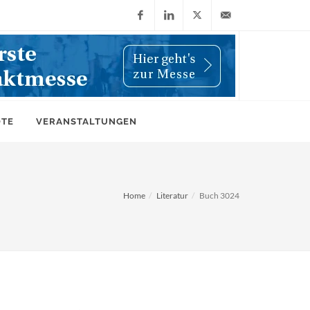
Facebook
LinkedIn
X
info@wiwi-
(Twitter)
online.de
OTE
VERANSTALTUNGEN
Home
Literatur
Buch 3024