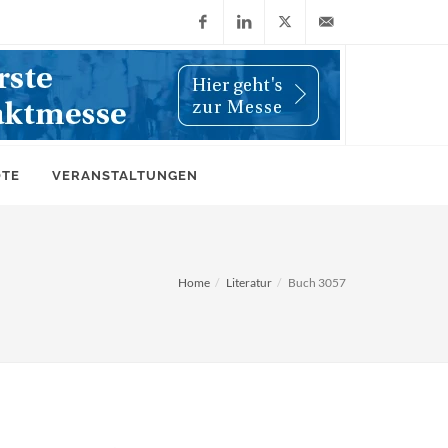
Facebook
LinkedIn
X
info@wiwi-
(Twitter)
online.de
OTE
VERANSTALTUNGEN
Home
Literatur
Buch 3057