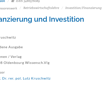
zon
ISBN 3486576089
Betriebswirtschaftslehre
Investition/Finanzierung
essorenwerk
anzierung und Investition
ruschwitz
dene Ausgabe
enen / Verlag
8 Oldenbourg Wissensch.Vlg
sor
. Dr. rer. pol. Lutz Kruschwitz