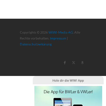
Copyrights © 2026
WiWi-Media AG
. Alle
Rechte vorbehalten.
Impressum
|
Datenschutzerkärung