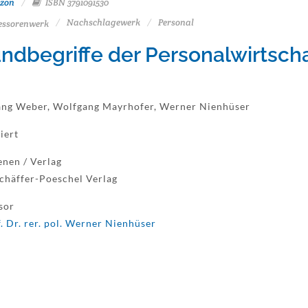
zon
ISBN 3791091530
Nachschlagewerk
Personal
essorenwerk
ndbegriffe der Personalwirtscha
ng Weber, Wolfgang Mayrhofer, Werner Nienhüser
iert
enen / Verlag
chäffer-Poeschel Verlag
sor
. Dr. rer. pol. Werner Nienhüser