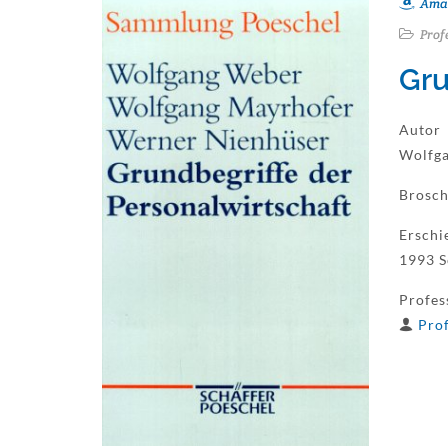
Ama
Prof
Gru
Autor
Wolfga
Brosch
Erschi
1993 S
Profes
Prof