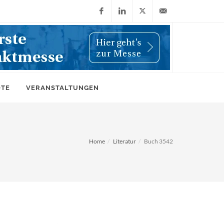
Facebook
LinkedIn
X
info@wiwi-
(Twitter)
online.de
OTE
VERANSTALTUNGEN
Home
Literatur
Buch 3542