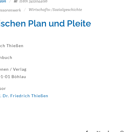
zon
ISBN 3412044016
Wirtschafts-/Sozialgeschichte
essorenwerk
schen Plan und Pleite
ich Thießen
enbuch
enen / Verlag
1-01 Böhlau
sor
. Dr. Friedrich Thießen