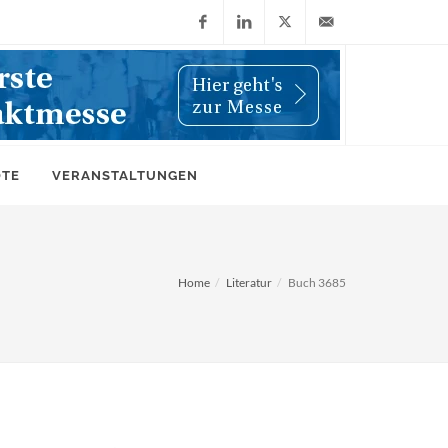
Facebook
LinkedIn
X
info@wiwi-
(Twitter)
online.de
OTE
VERANSTALTUNGEN
Home
Literatur
Buch 3685