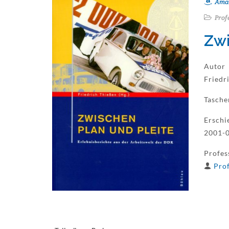
Ama
Prof
Zwi
Autor
Friedr
Tasch
Erschi
2001-0
Profes
Prof