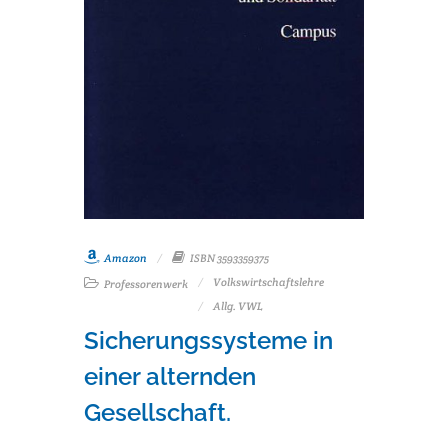
Amazon
ISBN 3593359375
Volkswirtschaftslehre
Professorenwerk
Allg. VWL
Sicherungssysteme in
einer alternden
Gesellschaft.