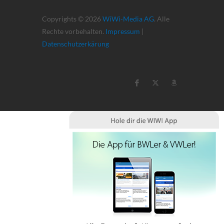
Copyrights © 2026
WiWi-Media AG
. Alle
Rechte vorbehalten.
Impressum
|
Datenschutzerkärung