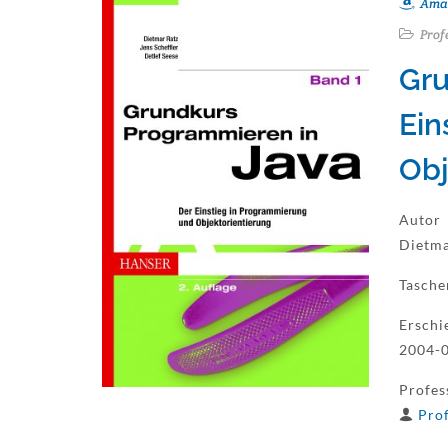
Ama
Prof
Gru
Ein
Obj
Autor
Dietma
Tasch
Erschi
2004-0
Profes
Prof