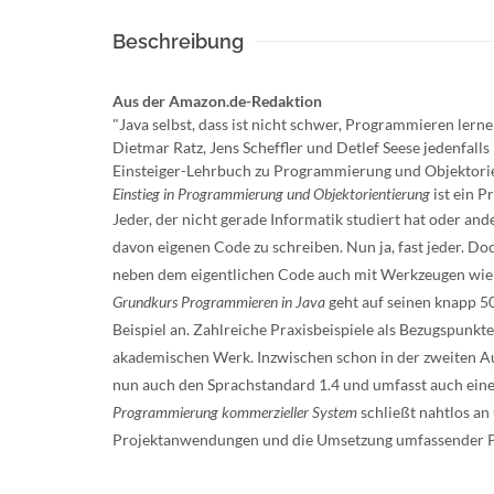
Beschreibung
Aus der Amazon.de-Redaktion
"Java selbst, dass ist nicht schwer, Programmieren ler
Dietmar Ratz, Jens Scheffler und Detlef Seese jedenfall
Einsteiger-Lehrbuch zu Programmierung und Objektorie
Einstieg in Programmierung und Objektorientierung
ist ein P
Jeder, der nicht gerade Informatik studiert hat oder an
davon eigenen Code zu schreiben. Nun ja, fast jeder. D
neben dem eigentlichen Code auch mit Werkzeugen wie
Grundkurs Programmieren in Java
geht auf seinen knapp 5
Beispiel an. Zahlreiche Praxisbeispiele als Bezugspunkt
akademischen Werk. Inzwischen schon in der zweiten Au
nun auch den Sprachstandard 1.4 und umfasst auch einen 
Programmierung kommerzieller System
schließt nahtlos an
Projektanwendungen und die Umsetzung umfassender P