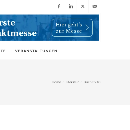
Facebook
LinkedIn
X
info@wiwi-
(Twitter)
online.de
OTE
VERANSTALTUNGEN
Home
Literatur
Buch 3910