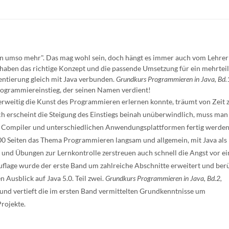
nen umso mehr". Das mag wohl sein, doch hängt es immer auch vom Lehrer 
s haben das richtige Konzept und die passende Umsetzung für ein mehrteil
ntierung gleich mit Java verbunden.
Grundkurs Programmieren in Java, Bd.1
rogrammiereinstieg, der seinen Namen verdient!
derweitig die Kunst des Programmieren erlernen konnte, träumt von Zeit z
och erscheint die Steigung des Einstiegs beinah unüberwindlich, muss ma
 Compiler und unterschiedlichen Anwendungsplattformen fertig werden
00 Seiten das Thema Programmieren langsam und allgemein, mit Java als
e und Übungen zur Lernkontrolle zerstreuen auch schnell die Angst vor e
flage wurde der erste Band um zahlreiche Abschnitte erweitert und berü
Ausblick auf Java 5.0. Teil zwei.
Grundkurs Programmieren in Java, Bd.2,
 und vertieft die im ersten Band vermittelten Grundkenntnisse um
rojekte.