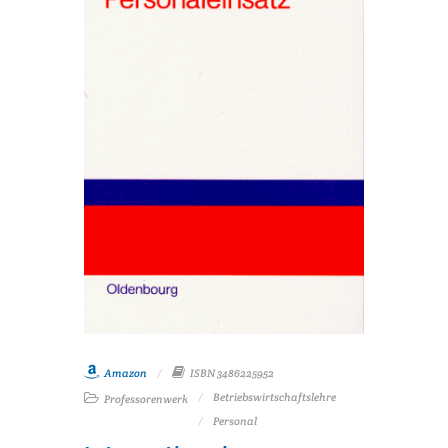
Amazon
ISBN 3486225952
Betriebswirtschaftslehre
Professorenwerk
Personal