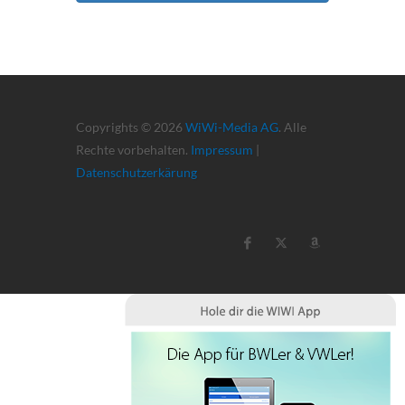
Copyrights © 2026
WiWi-Media AG
. Alle
Rechte vorbehalten.
Impressum
|
Datenschutzerkärung