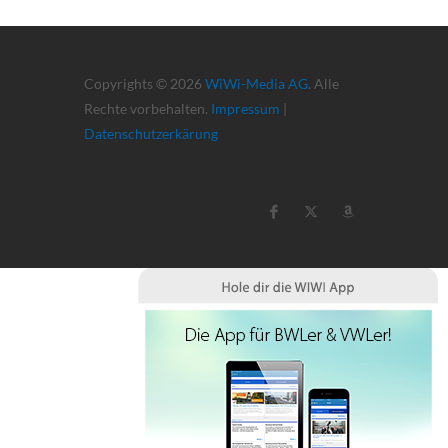
Copyrights © 2026
WiWi-Media AG
. Alle
Rechte vorbehalten.
Impressum
|
Datenschutzerkärung