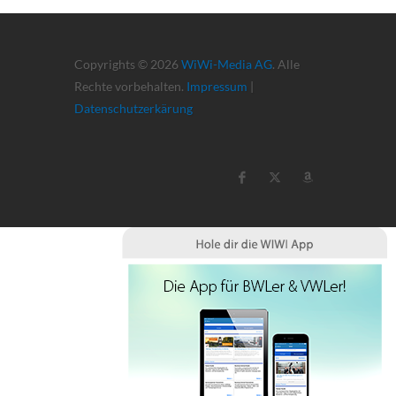
Copyrights © 2026
WiWi-Media AG
. Alle
Rechte vorbehalten.
Impressum
|
Datenschutzerkärung