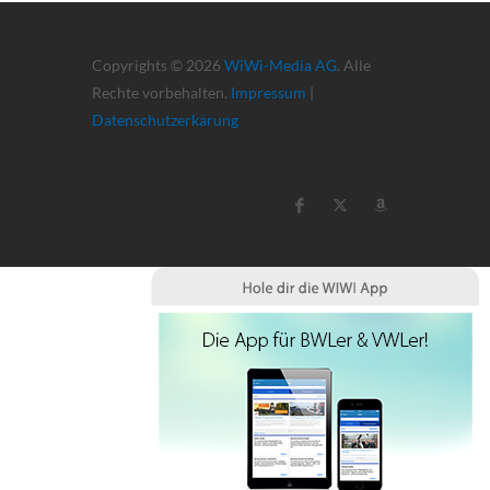
Copyrights © 2026
WiWi-Media AG
. Alle
Rechte vorbehalten.
Impressum
|
Datenschutzerkärung