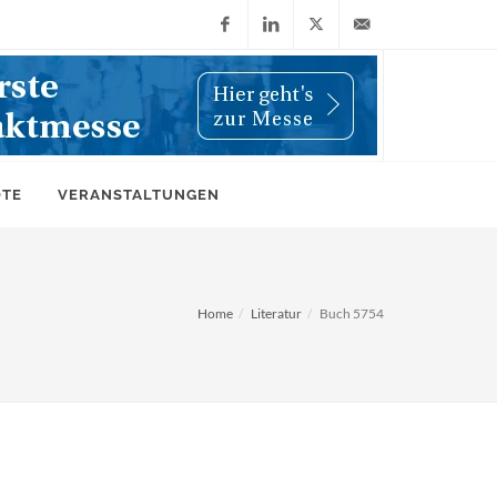
Facebook
LinkedIn
X
info@wiwi-
(Twitter)
online.de
OTE
VERANSTALTUNGEN
Home
Literatur
Buch 5754