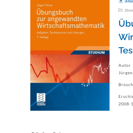
Ama
Stan
Üb
Wir
Tes
Autor
Jürgen
Brosch
Erschi
2008-