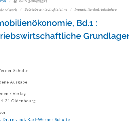
zon
ISBN 3486583972
Betriebswirtschaftslehre
Immobilienbetriebslehre
dardwerk
obilienökonomie, Bd.1 :
riebswirtschaftliche Grundlage
erner Schulte
dene Ausgabe
enen / Verlag
04-21 Oldenbourg
sor
. Dr. rer. pol. Karl-Werner Schulte