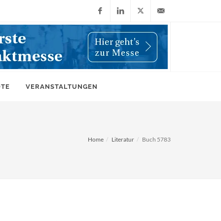
Facebook
LinkedIn
X
info@wiwi-
(Twitter)
online.de
OTE
VERANSTALTUNGEN
Home
Literatur
Buch 5783