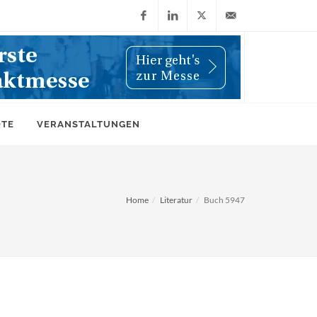
Facebook
LinkedIn
X
info@wiwi-
(Twitter)
online.de
OTE
VERANSTALTUNGEN
Home
Literatur
Buch 5947