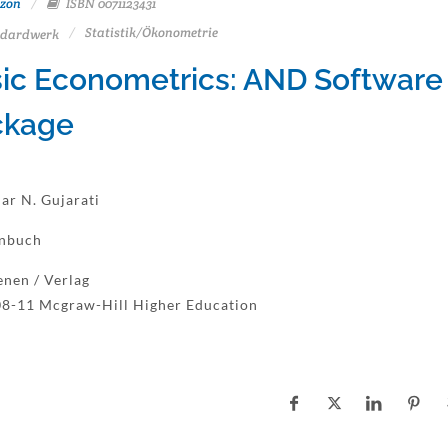
zon
ISBN 0071123431
Statistik/Ökonometrie
dardwerk
ic Econometrics: AND Software
ckage
r N. Gujarati
enbuch
enen / Verlag
8-11 Mcgraw-Hill Higher Education