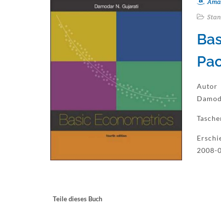
Ama
Stan
Bas
Pa
Autor
Damoda
Tasch
Erschi
2008-0
Teile dieses Buch