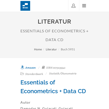
LITERATUR
ESSENTIALS OF ECONOMETRICS +
DATA CD
Home
Literatur
Buch 5951
Amazon
ISBN 0073135941
Statistik/Ökonometrie
Standardwerk
Essentials of
Econometrics + Data CD
Autor
Damodar N. Gujarati, Gujarati