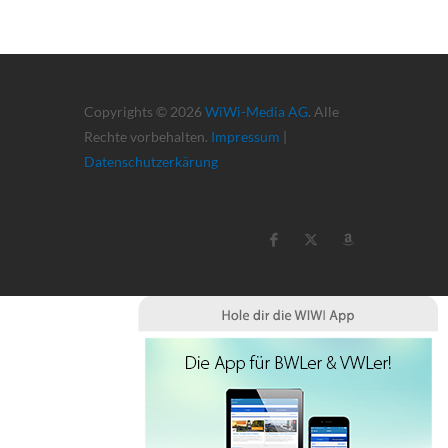
Copyrights © 2026
WiWi-Media AG
. Alle
Rechte vorbehalten.
Impressum
|
Datenschutzerkärung