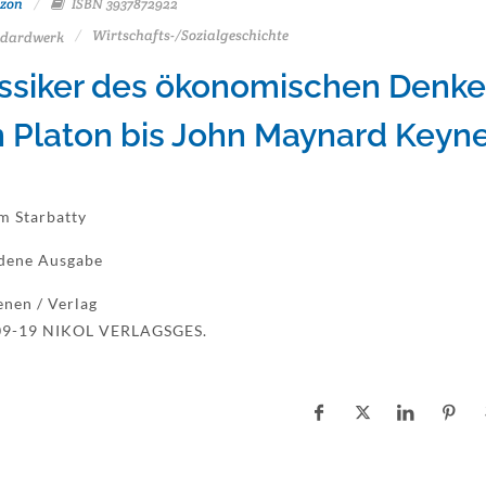
zon
ISBN 3937872922
Wirtschafts-/Sozialgeschichte
dardwerk
ssiker des ökonomischen Denke
 Platon bis John Maynard Keyn
m Starbatty
dene Ausgabe
enen / Verlag
09-19 NIKOL VERLAGSGES.