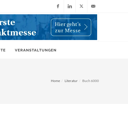
Facebook
LinkedIn
X
info@wiwi-
(Twitter)
online.de
OTE
VERANSTALTUNGEN
Home
Literatur
Buch 6000