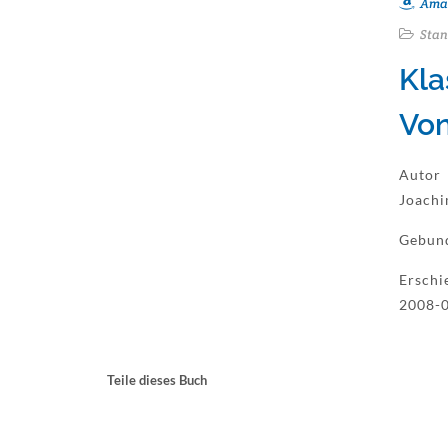
Ama
Stan
Kla
Von
Autor
Joachi
Gebun
Erschi
2008-
Teile dieses Buch