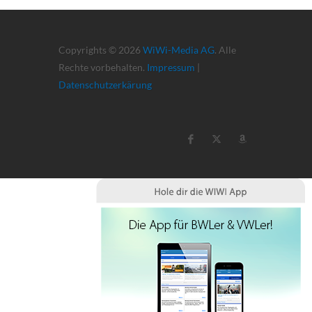
Copyrights © 2026
WiWi-Media AG
. Alle
Rechte vorbehalten.
Impressum
|
Datenschutzerkärung