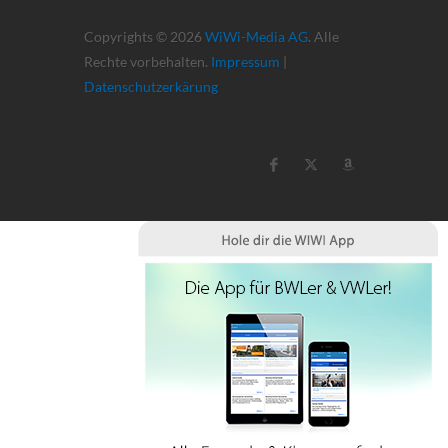
Copyrights © 2026
WiWi-Media AG
. Alle
Rechte vorbehalten.
Impressum
|
Datenschutzerkärung