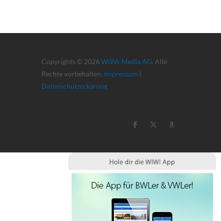
Copyrights © 2026
WiWi-Media AG
. Alle
Rechte vorbehalten.
Impressum
|
Datenschutzerkärung