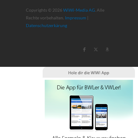
Copyrights © 2026
WiWi-Media AG
. Alle
Rechte vorbehalten.
Impressum
|
Datenschutzerkärung