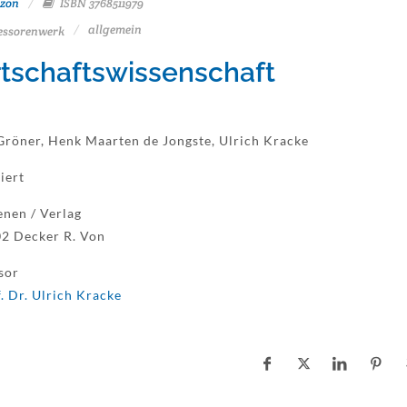
zon
ISBN 3768511979
allgemein
essorenwerk
tschaftswissenschaft
Gröner, Henk Maarten de Jongste, Ulrich Kracke
iert
enen / Verlag
2 Decker R. Von
sor
. Dr. Ulrich Kracke