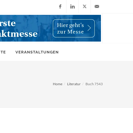
Facebook
LinkedIn
X
info@wiwi-
(Twitter)
online.de
OTE
VERANSTALTUNGEN
Home
Literatur
Buch 7543