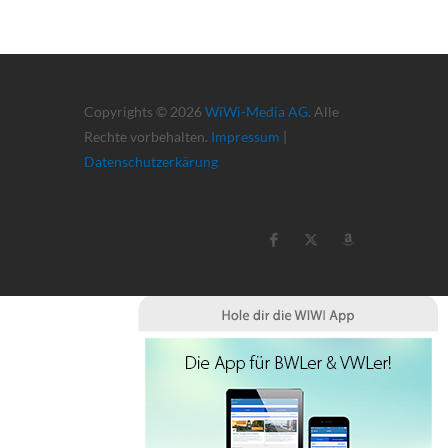
Copyrights © 2026
WiWi-Media AG
. Alle
Rechte vorbehalten.
Impressum
|
Datenschutzerkärung