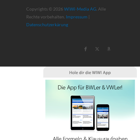
Copyrights © 2026
WiWi-Media AG
. Alle
Rechte vorbehalten.
Impressum
|
Datenschutzerkärung