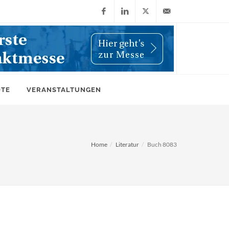
Facebook
LinkedIn
X
info@wiwi-
(Twitter)
online.de
OTE
VERANSTALTUNGEN
Home
Literatur
Buch 8083