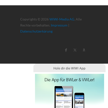
Copyrights © 2026
WiWi-Media AG
. Alle
Rechte vorbehalten.
Impressum
|
Datenschutzerkärung