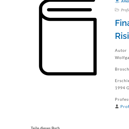
Ama
Prof
Fin
Ris
Autor
Wolfga
Brosch
Erschi
1994 G
Profes
Prof
Teile dieses Buch