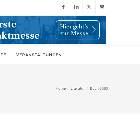
Facebook
LinkedIn
X
info@wiwi-
(Twitter)
online.de
OTE
VERANSTALTUNGEN
Home
Literatur
Buch 8085