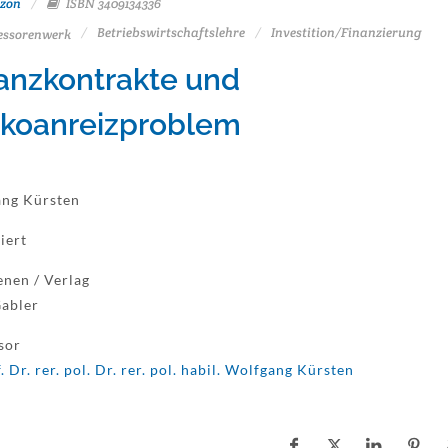
zon
ISBN 3409134336
Betriebswirtschaftslehre
Investition/Finanzierung
essorenwerk
anzkontrakte und
ikoanreizproblem
ng Kürsten
iert
enen / Verlag
abler
sor
. Dr. rer. pol. Dr. rer. pol. habil. Wolfgang Kürsten