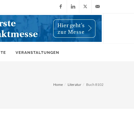
Facebook
LinkedIn
X
info@wiwi-
(Twitter)
online.de
OTE
VERANSTALTUNGEN
Home
Literatur
Buch 8102