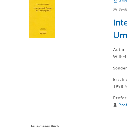
Ama
Prof
Int
Umw
Autor
Wilhe
Sonde
Erschi
1998 M
Profes
Prof
Teile dieses Buch