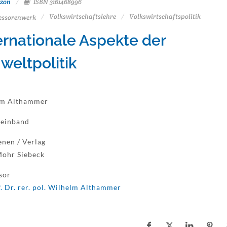
zon
ISBN 3161468996
Volkswirtschaftslehre
Volkswirtschaftspolitik
essorenwerk
ernationale Aspekte der
eltpolitik
lm Althammer
reinband
enen / Verlag
ohr Siebeck
sor
. Dr. rer. pol. Wilhelm Althammer