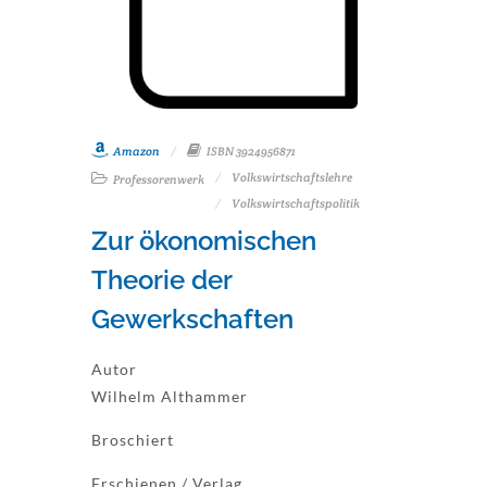
Amazon
ISBN 3924956871
Volkswirtschaftslehre
Professorenwerk
Volkswirtschaftspolitik
Zur ökonomischen
Theorie der
Gewerkschaften
Autor
Wilhelm Althammer
Broschiert
Erschienen / Verlag