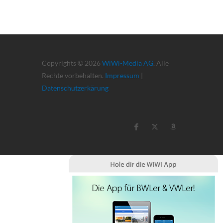
Copyrights © 2026
WiWi-Media AG
. Alle
Rechte vorbehalten.
Impressum
|
Datenschutzerkärung